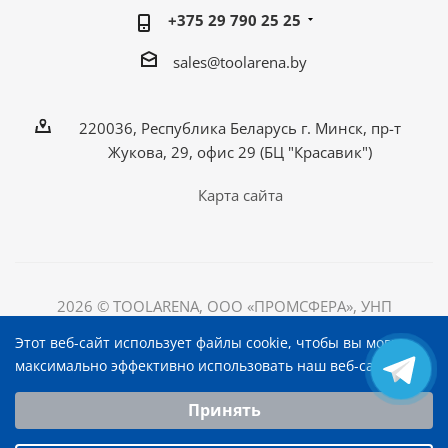
+375 29 790 25 25
sales@toolarena.by
220036, Республика Беларусь г. Минск, пр-т
Жукова, 29, офис 29 (БЦ "Красавик")
Карта сайта
2026 © TOOLARENA, ООО «ПРОМСФЕРА», УНП
192698492
Этот веб-сайт использует файлы cookie, чтобы вы могли
220036, Республика Беларусь, г. Минск, пр-т Жукова, д.
максимально эффективно использовать наш веб-сайт.
29, офис 29, БЦ "Красавик"
Выберите настройки cookie
Принять
Минимальные
Аналитические/Функциональные