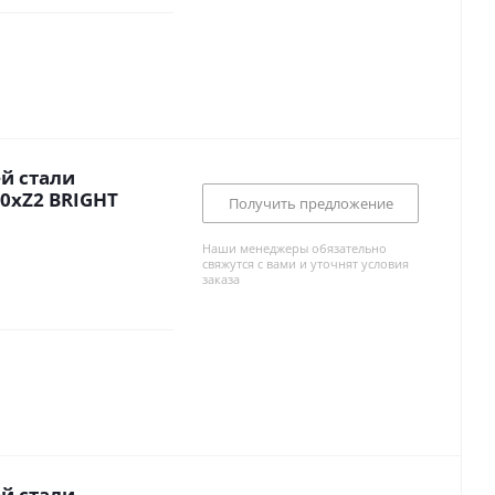
й стали
0xZ2 BRIGHT
Получить предложение
Наши менеджеры обязательно
свяжутся с вами и уточнят условия
заказа
й стали