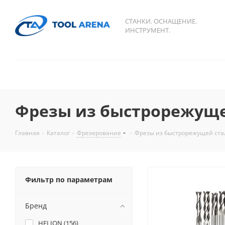
СТАНКИ. ОСНАЩЕНИЕ.
ИНСТРУМЕНТ.
Фрезы из быстрорежуще
Главная
-
Каталог
-
Фрезерование
-
Фрезы из быстрорежущей ста
Фильтр по параметрам
Бренд
HELION (
156
)