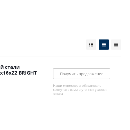
й стали
x16xZ2 BRIGHT
Получить предложение
Наши менеджеры обязательно
свяжутся с вами и уточнят условия
заказа