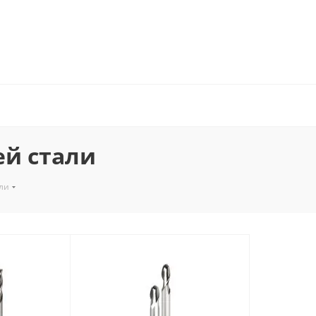
й стали
ли