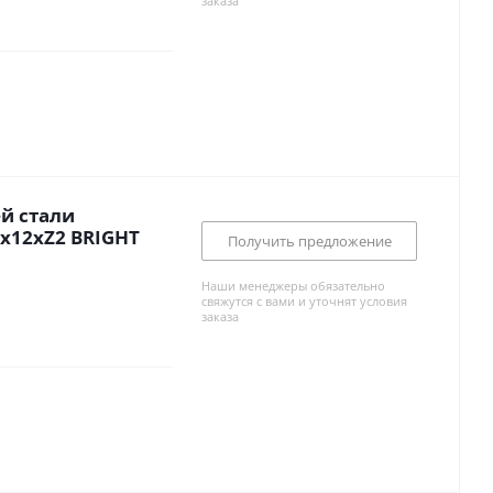
заказа
й стали
x12xZ2 BRIGHT
Получить предложение
Наши менеджеры обязательно
свяжутся с вами и уточнят условия
заказа