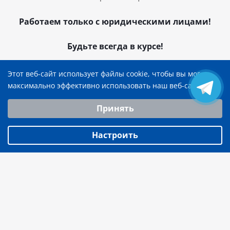
Работаем только с юридическими лицами!
Будьте всегда в курсе!
Этот веб-сайт использует файлы cookie, чтобы вы могли
максимально эффективно использовать наш веб-сайт.
Выберите настройки cookie
Оставайтесь на связи
Принять
Минимальные
Аналитические/Функциональные
Настроить
Наши контакты
+375 29 790 25 25
sales@toolarena.by