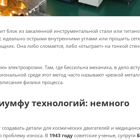
жит блок из закаленной инструментальной стали или титано
з с идеально острыми внутренними углами или прошить сетк
ощник. Она либо сломается, либо «отыграет» на тонкой стен
 электроэрозии. Там, где бессильна механика, в дело всту
сиональной среде этот метод часто называют «резкой метал
 описание физики процесса.
риумфу технологий: немного
т создавать детали для космических двигателей и медицинс
ю проблему износа. В
1943 году
советские ученые, супруги
Б