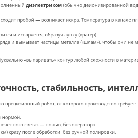
заполненный
диэлектриком
(обычно деионизированной во
исходит пробой — возникает искра. Температура в канале п
тся и испаряется, образуя лунку (кратер).
зряда и вымывает частицы металла («шлам»), чтобы они не 
 буквально «выпаривать» контур любой сложности в матери
очность, стабильность, интел
то прецизионный робот, от которого производство требует:
и нормой.
юченного света» — ночью, без оператора.
мкм) сразу после обработки, без ручной полировки.