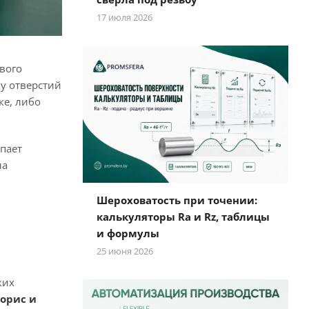
17 июля 2026
вого
у отверстий
ке, либо
пает
ла
Шероховатость при точении:
калькуляторы Ra и Rz, таблицы
и формулы
25 июня 2026
ких
орис и