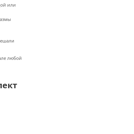
дой или
лазмы
мешали
але любой
лект