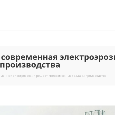
 современная электроэроз
производства
еменная электроэрозия решает «невозможные» задачи производства