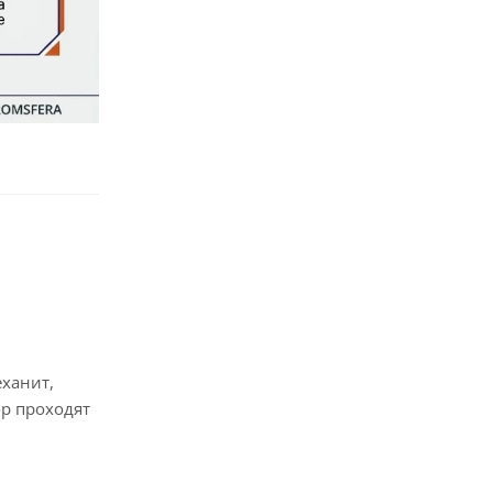
еханит,
р проходят