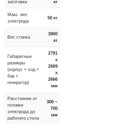
заготовки
кг
Макс. вес
50 кг
электрода
3900
Вес станка
кг
2791
Габаритные
x
размеры
2669
(корпус + ход +
x
бак +
2666
генератор)
мм
Расстояние от
300 ~
головки
700
электрода до
мм
рабочего стола