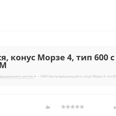
, конус Морзе 4, тип 600
HM
ращающиеся центры
-
5469 Центр вращающийся, конус Морзе 4, тип 
А