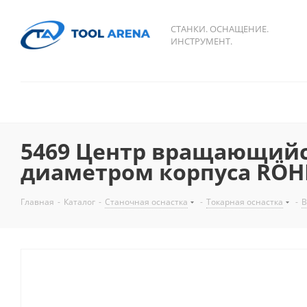
СТАНКИ. ОСНАЩЕНИЕ.
ИНСТРУМЕНТ.
5469 Центр вращающийся
диаметром корпуса RÖ
Главная
-
Каталог
-
Станочная оснастка
-
Токарная оснастка
-
В