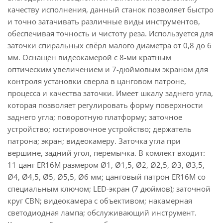
качеству исполнения, данный станок позволяет быстро
и точно затачивать различные виды инструментов,
обеспечивая точность и чистоту реза. Используется для
заточки спиральных свёрл малого диаметра от 0,8 до 6
мм. Оснащен видеокамерой с 8-ми кратным
оптическим увеличением и 7-дюймовым экраном для
контроля установки сверла в цанговом патроне,
процесса и качества заточки. Имеет шкалу заднего угла,
которая позволяет регулировать форму поверхности
заднего угла; поворотную платформу; заточное
устройство; юстировочное устройство; держатель
патрона; экран; видеокамеру. Заточка угла при
вершине, задний угол, перемычка. В комлект входит:
11 цанг ER16М размером Ø1, Ø1,5, Ø2, Ø2,5, Ø3, Ø3,5,
Ø4, Ø4,5, Ø5, Ø5,5, Ø6 мм; цанговый патрон ER16M со
специальным ключом; LED-экран (7 дюймов); заточной
круг CBN; видеокамера с объективом; накамерная
светодиодная лампа; обслуживающий инструмент.