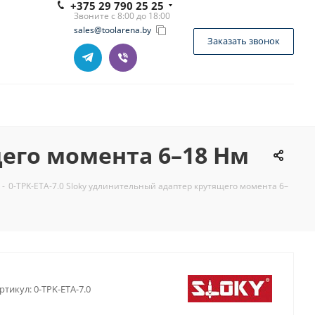
+375 29 790 25 25
Звоните с 8:00 до 18:00
sales@toolarena.by
Заказать звонок
щего момента 6–18 Нм
-
0-TPK-ETA-7.0 Sloky удлинительный адаптер крутящего момента 6–
ртикул:
0-TPK-ETA-7.0