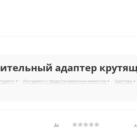
линительный адаптер крутя
трумент
-
Инструмент с предустановленным моментом
-
Адаптеры
А