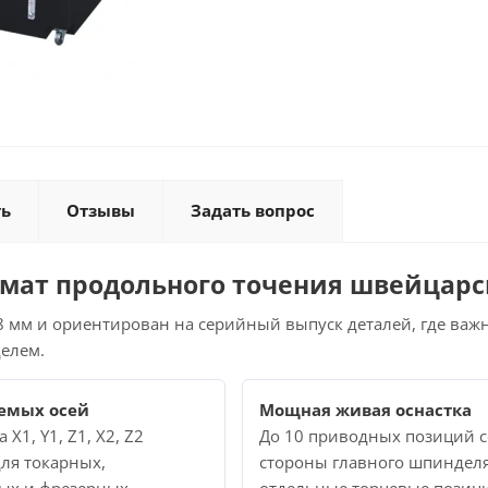
ть
Отзывы
Задать вопрос
мат продольного точения швейцарс
38 мм и ориентирован на серийный выпуск деталей, где ва
елем.
емых осей
Мощная живая оснастка
X1, Y1, Z1, X2, Z2
До 10 приводных позиций с
ля токарных,
стороны главного шпинделя