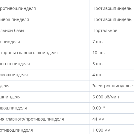
противошпинделя
Противошпиндель, 
отивошпинделя
Противошпиндель, 
альной базы
Портальное
 шпинделя
7 шт.
стороны главного шпинделя
10 шт.
ного шпинделя
5 шт.
тивошпинделя
4 шт.
деля
Электрошпиндель с
ошпинделя
6 000 об/мин
тивошпинделя
0,001°
тия главного/противошпинделя
44 мм
ротивошпинделя
1 090 мм