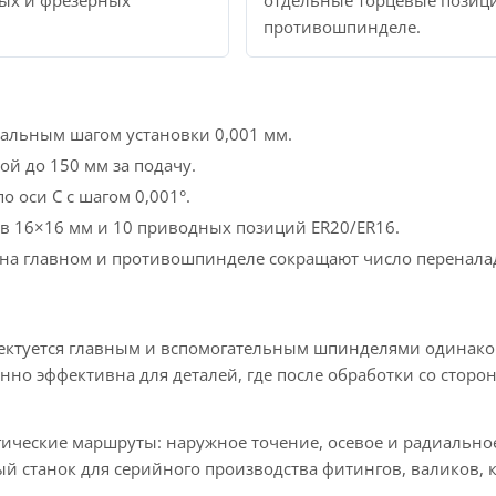
ых и фрезерных
отдельные торцевые позиц
противошпинделе.
альным шагом установки 0,001 мм.
ой до 150 мм за подачу.
оси C с шагом 0,001°.
в 16×16 мм и 10 приводных позиций ER20/ER16.
на главном и противошпинделе сокращают число перенала
ктуется главным и вспомогательным шпинделями одинаково
но эффективна для деталей, где после обработки со сторо
ические маршруты: наружное точение, осевое и радиальное
й станок для серийного производства фитингов, валиков, 