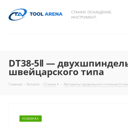
СТАНКИ. ОСНАЩЕНИЕ.
ИНСТРУМЕНТ.
DT38-5Ⅱ — двухшпиндел
швейцарского типа
Главная
-
Каталог
-
Станки
-
Автоматы продольного точения (стан
НОВИНКА