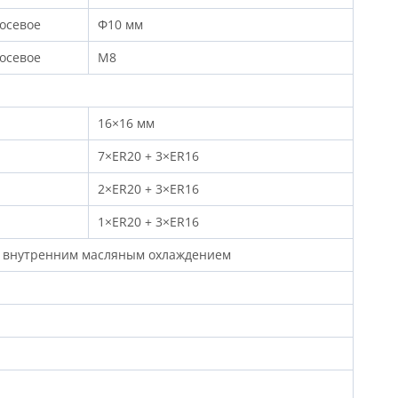
осевое
Φ10 мм
осевое
M8
16×16 мм
7×ER20 + 3×ER16
2×ER20 + 3×ER16
1×ER20 + 3×ER16
 внутренним масляным охлаждением