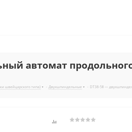
ьный автомат продольног
ки швейцарского типа)
-
Двухшпиндельные
-
DT38-5Ⅱ — двухшпиндел