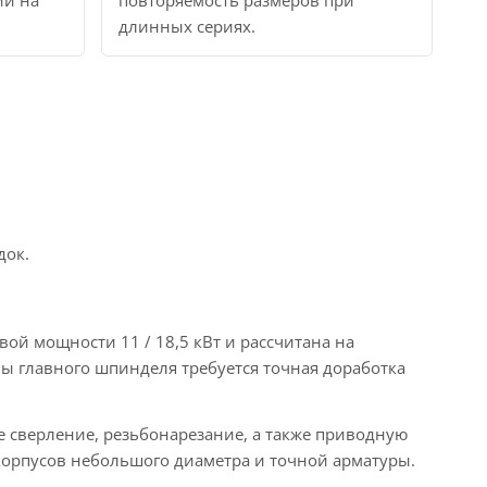
ии на
повторяемость размеров при
длинных сериях.
док.
й мощности 11 / 18,5 кВт и рассчитана на
ны главного шпинделя требуется точная доработка
 сверление, резьбонарезание, а также приводную
корпусов небольшого диаметра и точной арматуры.