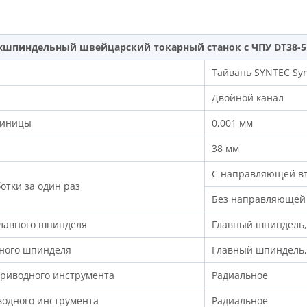
хшпиндельный швейцарский токарный станок с ЧПУ DT38-5 
Тайвань SYNTEC Sy
Двойной канал
диницы
0,001 мм
38 мм
С направляющей в
отки за один раз
Без направляющей 
главного шпинделя
Главный шпиндель,
вного шпинделя
Главный шпиндель,
приводного инструмента
Радиальное
водного инструмента
Радиальное