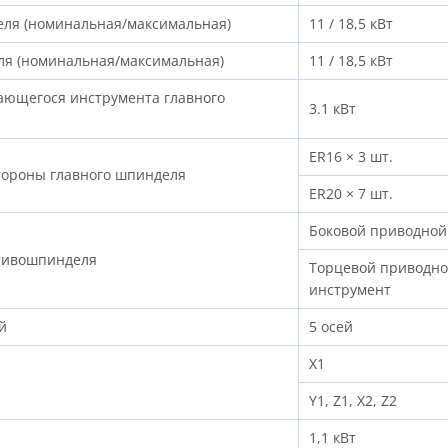
ля (номинальная/максимальная)
11 / 18,5 кВт
я (номинальная/максимальная)
11 / 18,5 кВт
ющегося инструмента главного
3.1 кВт
ER16 × 3 шт.
стороны главного шпинделя
ER20 × 7 шт.
Боковой приводной
отивошпинделя
Торцевой приводн
инструмент
й
5 осей
X1
Y1, Z1, X2, Z2
1,1 кВт