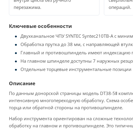
внутри цикла без ручного
сверлильн
перезажима.
операций.
Ключевые особенности
Двухканальное ЧПУ SYNTEC Syntec210TB-A с миним
Обработка прутка до 38 мм, с направляющей втулк
Главный и противошпиндель имеют индексацию по 
На главном шпинделе доступны 7 наружных резцо
Отдельные торцевые инструментальные позиции 
Описание
По данным донорской страницы модель DT38-5Ⅱ компле
интенсивную многопереходную обработку. Схема особен
торца или обратной стороны на противошпинделе.
Набор инструмента ориентирован на сложные технолог
обработку на главном и противошпинделе. Это типичны