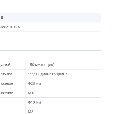
II
ntec210TB-A
тулкой
150 мм (опция)
втулки
1:2,5D (диаметр:длина)
 осевое
Φ23 мм
 осевое
M16
Φ10 мм
M8