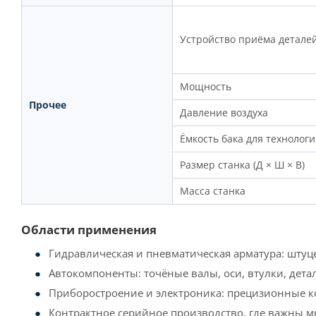
Устройство приёма детале
Мощность
Прочее
Давление воздуха
Ёмкость бака для технолог
Размер станка (Д × Ш × В)
Масса станка
Области применения
Гидравлическая и пневматическая арматура: штуц
Автокомпоненты: точёные валы, оси, втулки, дет
Приборостроение и электроника: прецизионные ко
Контрактное серийное производство, где важны м