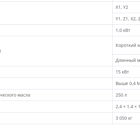
X1, Y2
Y1, Z1, X2, 
1,0 кВт
Короткий 
й
Длинный м
15 кВт
Выше 0,4 
ического масла
250 л
2,4 × 1,4 × 
3 050 кг