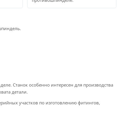
противошпинделе.
шпиндель.
еле. Станок особенно интересен для производства
вата детали.
ерийных участков по изготовлению фитингов,