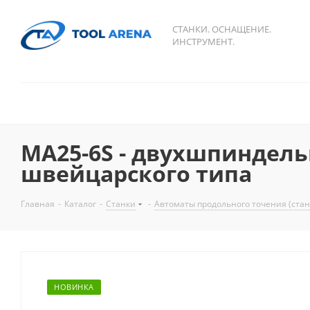
СТАНКИ. ОСНАЩЕНИЕ.
ИНСТРУМЕНТ.
MA25-6S - двухшпиндел
швейцарского типа
Главная
-
Каталог
-
Станки
-
Автоматы продольного точения (стан
НОВИНКА