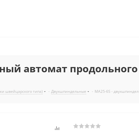
ьный автомат продольного
ки швейцарского типа)
-
Двухшпиндельные
-
MA25-6S - двухшпиндел