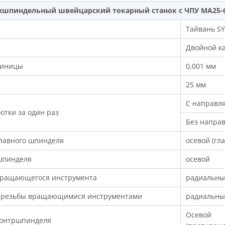
хшпиндельный швейцарский токарный станок с ЧПУ MA25-
Тайвань SY
Двойной к
диницы
0,001 мм
25 мм
С направл
отки за один раз
Без напра
главного шпинделя
осевой (гл
шпинделя
осевой
вращающегося инструмента
радиальн
й резьбы вращающимися инструментами
радиальн
Осевой
контршпинделя