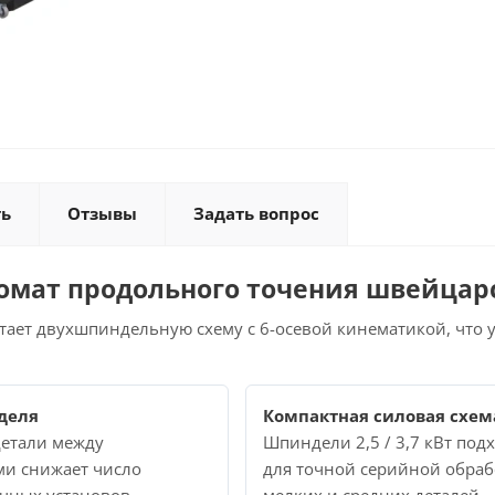
ть
Отзывы
Задать вопрос
омат продольного точения швейцарс
етает двухшпиндельную схему с 6-осевой кинематикой, что 
деля
Компактная силовая схем
детали между
Шпиндели 2,5 / 3,7 кВт под
и снижает число
для точной серийной обраб