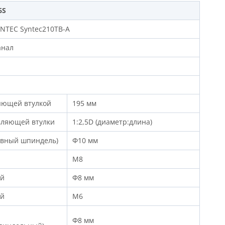
6S
NTEC Syntec210TB-A
анал
яющей втулкой
195 мм
вляющей втулки
1:2,5D (диаметр:длина)
авный шпиндель)
Φ10 мм
M8
ый
Φ8 мм
ый
M6
Φ8 мм