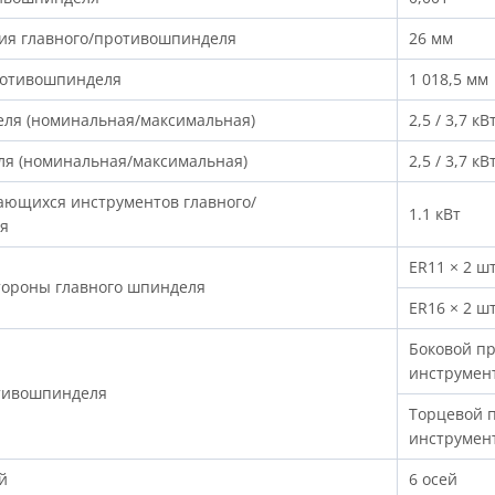
тия главного/противошпинделя
26 мм
ротивошпинделя
1 018,5 мм
ля (номинальная/максимальная)
2,5 / 3,7 кВ
я (номинальная/максимальная)
2,5 / 3,7 кВ
ющихся инструментов главного/
1.1 кВт
я
ER11 × 2 шт
стороны главного шпинделя
ER16 × 2 шт
Боковой п
инструмен
отивошпинделя
Торцевой 
инструмен
й
6 осей