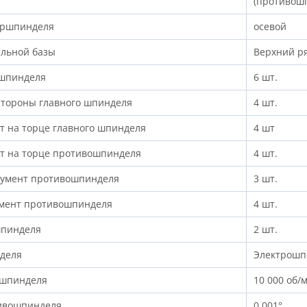
(противош
тршпинделя
осевой
альной базы
Верхний р
 шпинделя
6 шт.
стороны главного шпинделя
4 шт.
 на торце главного шпинделя
4 шт
т на торце противошпинделя
4 шт.
румент противошпинделя
3 шт.
умент противошпинделя
4 шт.
шпинделя
2 шт.
деля
Электрошп
ошпинделя
10 000 об/
тивошпинделя
0,001°