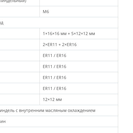
пиндельный)
M6
яд
1×16×16 мм + 5×12×12 мм
2×ER11 + 2×ER16
ER11 / ER16
ER11 / ER16
ER11 / ER16
ER11 / ER16
12×12 мм
индель с внутренним масляным охлаждением
мин