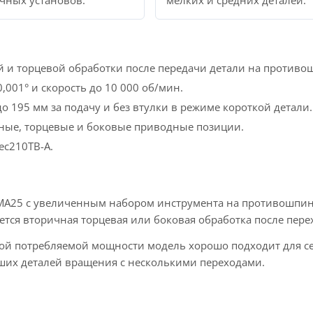
чных установов.
мелких и средних деталей.
й и торцевой обработки после передачи детали на противо
01° и скорость до 10 000 об/мин.
 195 мм за подачу и без втулки в режиме короткой детали.
ые, торцевые и боковые приводные позиции.
ec210TB-A.
 MA25 с увеличенным набором инструмента на противошпинд
ется вторичная торцевая или боковая обработка после перех
ной потребляемой мощности модель хорошо подходит для с
ьших деталей вращения с несколькими переходами.