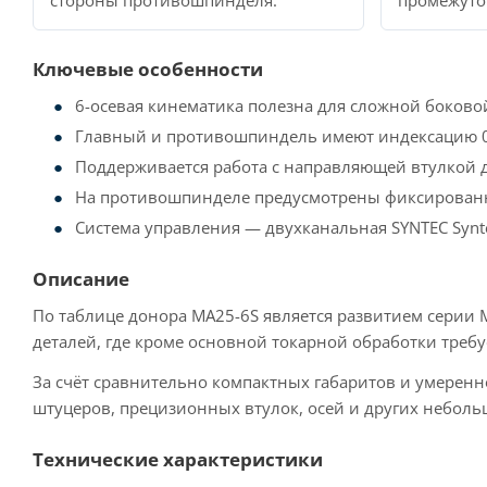
стороны противошпинделя.
промежуто
Ключевые особенности
6-осевая кинематика полезна для сложной боково
Главный и противошпиндель имеют индексацию 0,0
Поддерживается работа с направляющей втулкой до
На противошпинделе предусмотрены фиксированн
Система управления — двухканальная SYNTEC Synt
Описание
По таблице донора MA25-6S является развитием серии
деталей, где кроме основной токарной обработки требу
За счёт сравнительно компактных габаритов и умерен
штуцеров, прецизионных втулок, осей и других небол
Технические характеристики