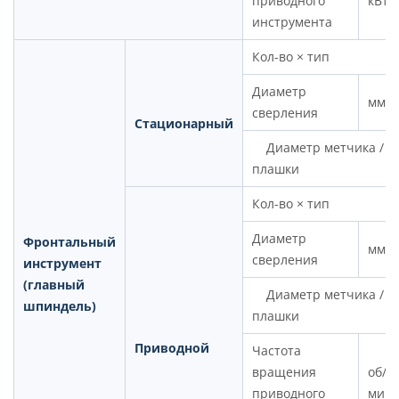
приводного
кВт
инструмента
Кол-во × тип
Диаметр
мм
сверления
Стационарный
Диаметр метчика /
плашки
Кол-во × тип
Диаметр
Фронтальный
мм
сверления
инструмент
(главный
Диаметр метчика /
шпиндель)
плашки
Приводной
Частота
вращения
об/
приводного
мин