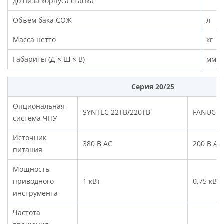
до низа корпуса станка
Объём бака СОЖ
л
Масса нетто
кг
Габариты (Д × Ш × В)
мм
Серия 20/25
Опциональная
SYNTEC 22TB/220TB
FANUC 0i
система ЧПУ
Источник
380 В AC
200 В AC
питания
Мощность
приводного
1 кВт
0,75 кВт
инструмента
Частота