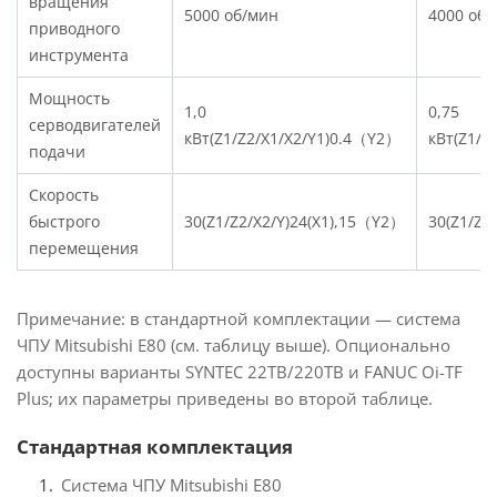
вращения
5000 об/мин
4000 об/
приводного
инструмента
Мощность
1,0
0,75
серводвигателей
кВт(Z1/Z2/X1/X2/Y1)0.4（Y2）
кВт(Z1/Z
подачи
Скорость
быстрого
30(Z1/Z2/X2/Y)24(X1),15（Y2）
30(Z1/Z2
перемещения
Примечание: в стандартной комплектации — система
ЧПУ Mitsubishi E80 (см. таблицу выше). Опционально
доступны варианты SYNTEC 22TB/220TB и FANUC Oi-TF
Plus; их параметры приведены во второй таблице.
Стандартная комплектация
Система ЧПУ Mitsubishi E80