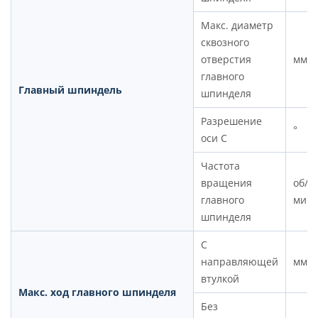
Макс. диаметр
сквозного
отверстия
мм
главного
Главный шпиндель
шпинделя
Разрешение
°
оси C
Частота
вращения
об/
главного
мин
шпинделя
С
направляющей
мм
втулкой
Макс. ход главного шпинделя
Без