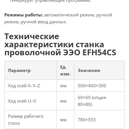
генерирует управляющие программы.
Режимы работы:
автоматический режим, ручной
режим, ручной ввод данных.
Технические
характеристики станка
проволочной ЭЭО EFH54CS
Ед.
Параметр
Значение
изм.
Ход осей X–Y–Z
мм
500×400×300
60×60 (опция
Ход осей U–V
мм
80×80)
Размер рабочего
мм
780×555
стола