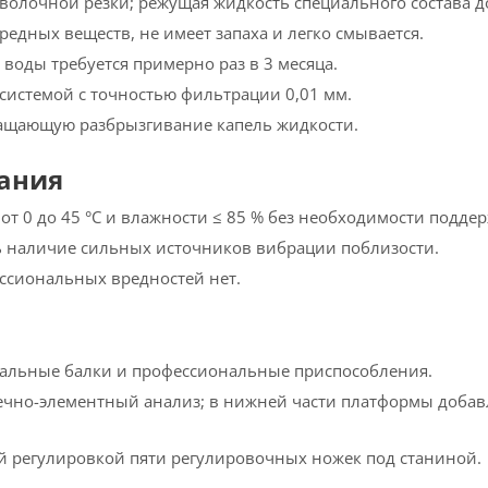
роволочной резки; режущая жидкость специального состава д
дных веществ, не имеет запаха и легко смывается.
воды требуется примерно раз в 3 месяца.
системой с точностью фильтрации 0,01 мм.
ащающую разбрызгивание капель жидкости.
вания
т 0 до 45 °C и влажности ≤ 85 % без необходимости подде
 наличие сильных источников вибрации поблизости.
ессиональных вредностей нет.
альные балки и профессиональные приспособления.
чно-элементный анализ; в нижней части платформы добав
й регулировкой пяти регулировочных ножек под станиной.