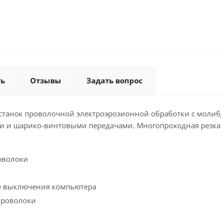
ть
Отзывы
Задать вопрос
станок проволочной электроэрозионной обработки с моли
 и шарико-винтовыми передачами. Многопроходная резка
оволоки
ле выключения компьютера
проволоки