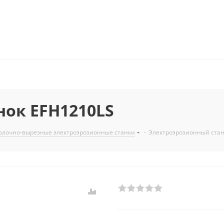
ок EFH1210LS
олочно-вырезные электроэрозионные станки
-
Электроэрозионный стан