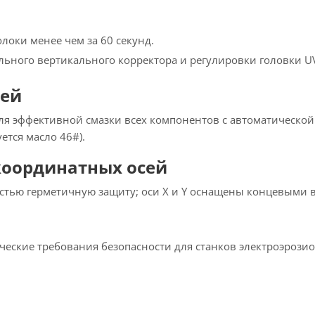
оки менее чем за 60 секунд.
ьного вертикального корректора и регулировки головки U
тей
ля эффективной смазки всех компонентов с автоматической
ется масло 46#).
оординатных осей
тью герметичную защиту; оси X и Y оснащены концевыми 
ческие требования безопасности для станков электроэрози