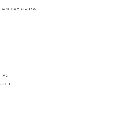
вальном станке.
FAG.
атор.