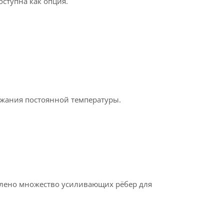
оступна как опция.
ржания постоянной температуры.
лено множество усиливающих рёбер для