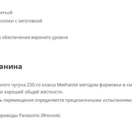
веткой
олоки с заготовкой
 обеспечения верхнего уровня
танина
ого чугуна 250-го класса Meehanite методом формовки в с
и хорошей общей жёсткости.
сть перемещения определяется прецизионными испытаниями
риводы Panasonic (Япония).