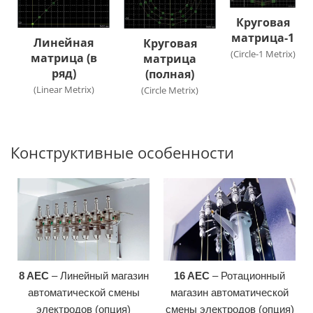
Круговая
матрица-1
Линейная
Круговая
(Circle-1 Metrix)
матрица (в
матрица
ряд)
(полная)
(Linear Metrix)
(Circle Metrix)
Конструктивные особенности
8 AEC
– Линейный магазин
16 AEC
– Ротационный
автоматической смены
магазин автоматической
электродов (опция)
смены электродов (опция)