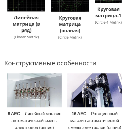
Круговая
матрица-1
Линейная
Круговая
(Circle-1 Metrix)
матрица (в
матрица
ряд)
(полная)
(Linear Metrix)
(Circle Metrix)
Конструктивные особенности
8 AEC
– Линейный магазин
16 AEC
– Ротационный
автоматической смены
магазин автоматической
электродов (опция)
смены электродов (опция)