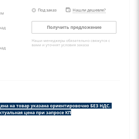
Под заказ
Нашли дешевле?
мм
Получить предложение
над
Наши менеджеры обязательно свяжутся с
вами и уточнят условия заказа
над
ена на товар указана ориентировочно БЕЗ НДС.
ктуальная цена при запросе КП