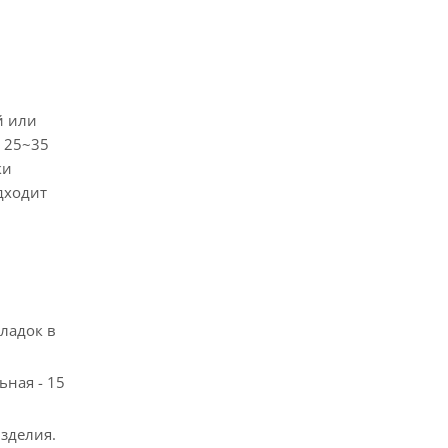
й или
 25~35
ки
одходит
ладок в
ьная - 15
зделия.