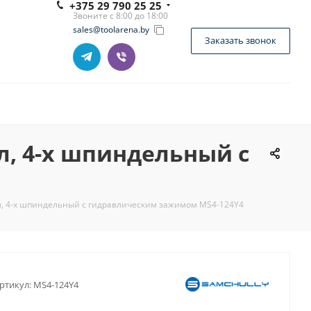
+375 29 790 25 25
Звоните с 8:00 до 18:00
sales@toolarena.by
Заказать звонок
л, 4-х шпиндельный с
л, 4-х шпиндельный с гидравлическим зажимом MS4-124Y4
ртикул:
MS4-124Y4