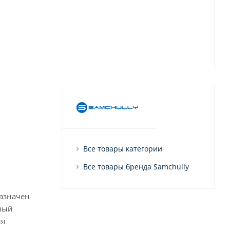
Все товары категории
Все товары бренда Samchully
азначен
тный
ля