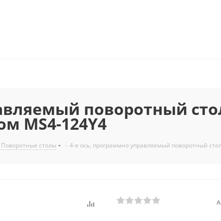
равляемый поворотный сто
м MS4-124Y4
Поворотные столы
-
4-я ось, программно управляемый поворотный сто
А