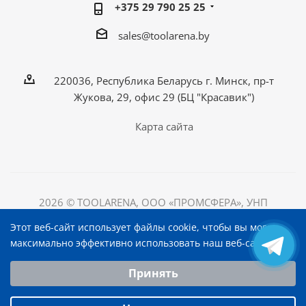
+375 29 790 25 25
sales@toolarena.by
220036, Республика Беларусь г. Минск, пр-т
Жукова, 29, офис 29 (БЦ "Красавик")
Карта сайта
2026 © TOOLARENA, ООО «ПРОМСФЕРА», УНП
192698492
Этот веб-сайт использует файлы cookie, чтобы вы могли
220036, Республика Беларусь, г. Минск, пр-т Жукова, д.
максимально эффективно использовать наш веб-сайт.
29, офис 29, БЦ "Красавик"
Выберите настройки cookie
Принять
Минимальные
Аналитические/Функциональные