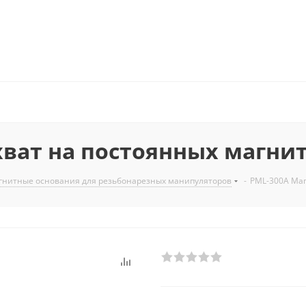
ват на постоянных магнита
гнитные основания для резьбонарезных манипуляторов
-
PML-300A Маг