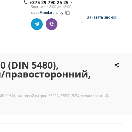
+375 29 790 25 25
Звоните с 8:00 до 18:00
sales@toolarena.by
Заказать звонок
 (DIN 5480),
й/правосторонний,
(DIN 5480), цанговый патрон ER25A, PRECI-FLEX, левосторонний/