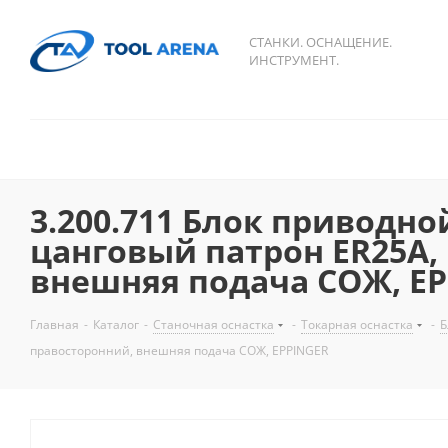
СТАНКИ. ОСНАЩЕНИЕ.
ИНСТРУМЕНТ.
3.200.711 Блок приводной
цанговый патрон ER25A,
внешняя подача СОЖ, E
Главная
-
Каталог
-
Станочная оснастка
-
Токарная оснастка
-
Б
правосторонний, внешняя подача СОЖ, EPPINGER