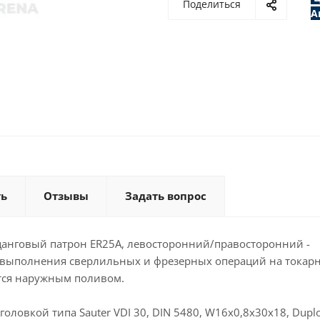
Поделиться
А
ть
Отзывы
Задать вопрос
, цанговый патрон ER25A, левосторонний/правосторонний -
я выполнения сверлильных и фрезерных операций на токар
ется наружным поливом.
ловкой типа Sauter VDI 30, DIN 5480, W16x0,8x30x18, Dupl