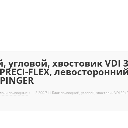
, угловой, хвостовик VDI 30
 PRECI-FLEX, левосторонни
PPINGER
локи приводные
-
3.200.711 Блок приводной, угловой, хвостовик VDI 30 