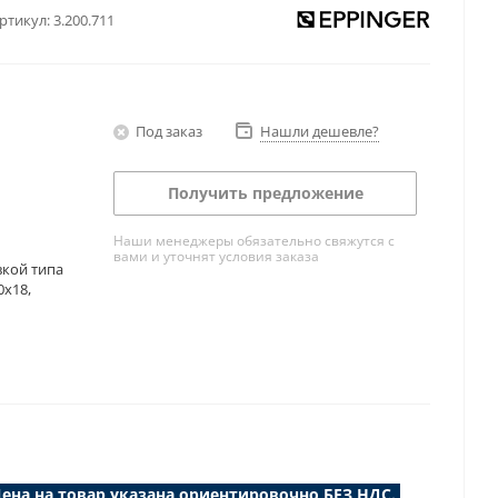
ртикул:
3.200.711
Под заказ
Нашли дешевле?
Получить предложение
Наши менеджеры обязательно свяжутся с
вами и уточнят условия заказа
вкой типа
0x18,
ена на товар указана ориентировочно БЕЗ НДС.