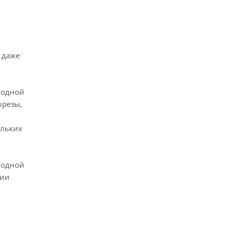
 даже
водной
фрезы,
ольких
водной
нии