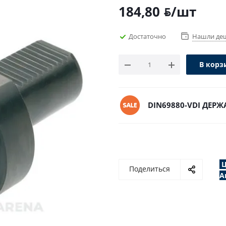
184,80
/шт
BYN
Достаточно
Нашли де
В корз
DIN69880-VDI ДЕР
Ц
Поделиться
А