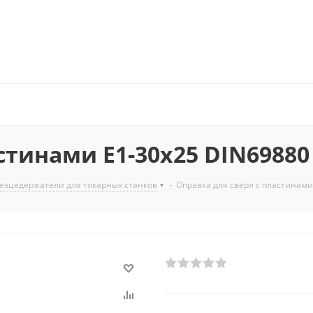
стинами E1-30x25 DIN69880
езцедержатели для токарных станков
-
Оправка для свёрл с пластинами