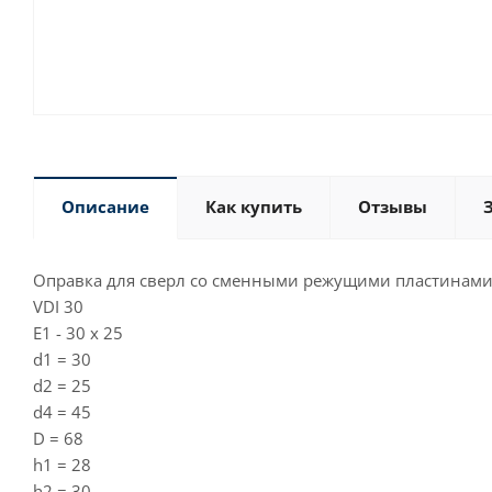
Описание
Как купить
Отзывы
Оправка для сверл со сменными режущими пластинами E
VDI 30
E1 - 30 x 25
d1 = 30
d2 = 25
d4 = 45
D = 68
h1 = 28
h2 = 30