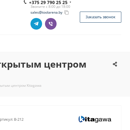
+375 29 790 25 25
Звоните с 8:00 до 18:00
sales@toolarena.by
Заказать звонок
открытым центром
крытым центром Kitagawa
ртикул:
B-212