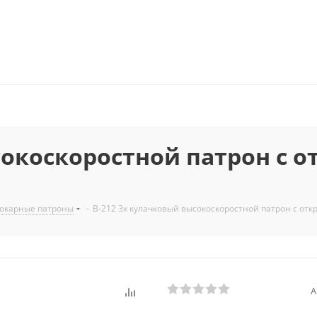
сокоскоростной патрон с 
окарные патроны
-
B-212 3х кулачковый высокоскоростной патрон с от
А