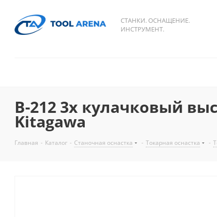
СТАНКИ. ОСНАЩЕНИЕ.
ИНСТРУМЕНТ.
B-212 3х кулачковый вы
Kitagawa
Главная
-
Каталог
-
Станочная оснастка
-
Токарная оснастка
-
Т