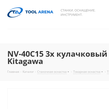
СТАНКИ. ОСНАЩЕНИЕ.
ИНСТРУМЕНТ.
NV-40C15 3х кулачковый
Kitagawa
Главная
-
Каталог
-
Станочная оснастка
-
Токарная оснастка
-
Т