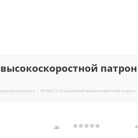
 высокоскоростной патро
окарные патроны
-
NV-40C15 3х кулачковый высокоскоростной патрон с
А