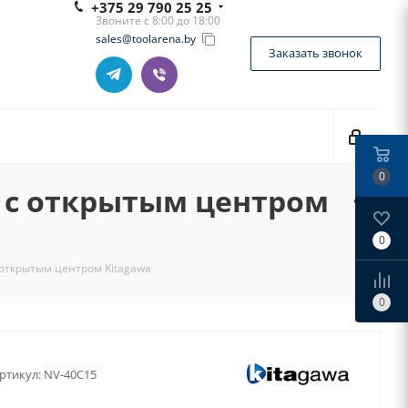
+375 29 790 25 25
Звоните с 8:00 до 18:00
sales@toolarena.by
Заказать звонок
0
н с открытым центром
0
 открытым центром Kitagawa
0
ртикул:
NV-40C15