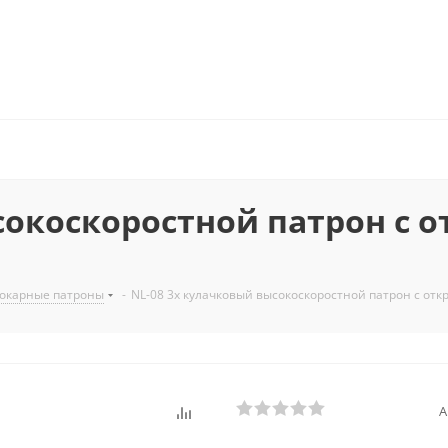
сокоскоростной патрон с
окарные патроны
-
NL-08 3х кулачковый высокоскоростной патрон с от
А