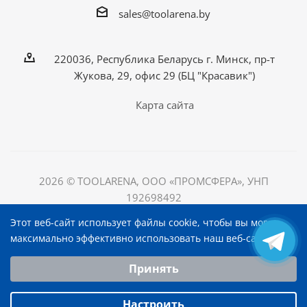
sales@toolarena.by
220036, Республика Беларусь г. Минск, пр-т
Жукова, 29, офис 29 (БЦ "Красавик")
Карта сайта
2026 © TOOLARENA, ООО «ПРОМСФЕРА», УНП
192698492
220036, Республика Беларусь, г. Минск, пр-т Жукова, д.
Этот веб-сайт использует файлы cookie, чтобы вы могли
29, офис 29, БЦ "Красавик"
максимально эффективно использовать наш веб-сайт.
Выберите настройки cookie
Принять
Минимальные
Аналитические/Функциональные
Настроить