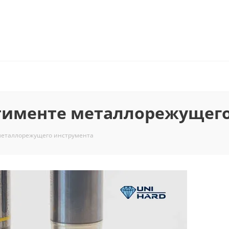
тименте металлорежущего
металлорежущего инструмента