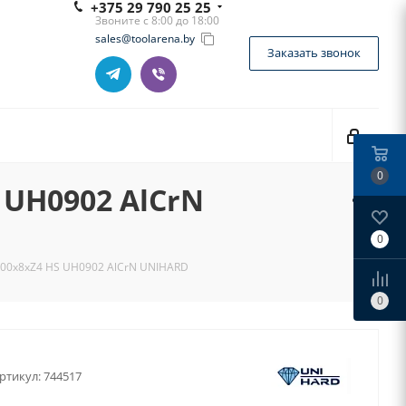
+375 29 790 25 25
Звоните с 8:00 до 18:00
sales@toolarena.by
Заказать звонок
0
 UH0902 AlCrN
0
100x8xZ4 HS UH0902 AlCrN UNIHARD
0
ртикул:
744517