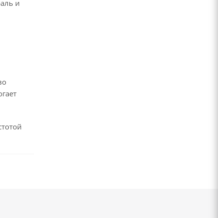
раль и
во
огает
стотой