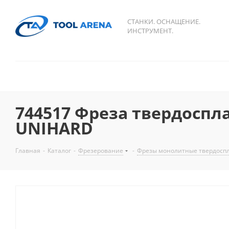
СТАНКИ. ОСНАЩЕНИЕ.
ИНСТРУМЕНТ.
744517 Фреза твердоспл
UNIHARD
Главная
-
Каталог
-
Фрезерование
-
Фрезы монолитные твердосп