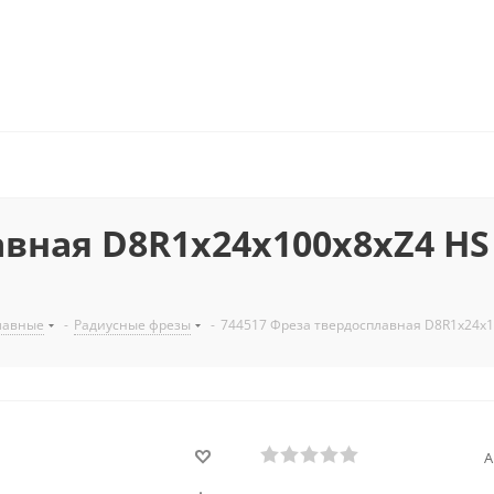
авная D8R1x24x100x8xZ4 HS
лавные
-
Радиусные фрезы
-
744517 Фреза твердосплавная D8R1x24x
А