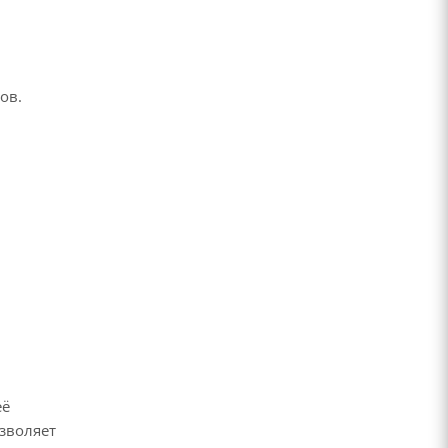
ов.
её
зволяет