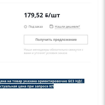
179,52
/шт
BYN
Под заказ
Нашли дешевле?
Получить предложение
Наши менеджеры обязательно свяжутся с
вами и уточнят условия заказа
ена на товар указана ориентировочно БЕЗ НДС.
ктуальная цена при запросе КП