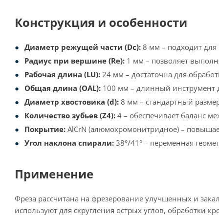
Конструкция и особенности
Диаметр режущей части (Dc):
8 мм – подходит для
Радиус при вершине (Re):
1 мм – позволяет выполн
Рабочая длина (LU):
24 мм – достаточна для обработ
Общая длина (OAL):
100 мм – длинный инструмент д
Диаметр хвостовика (d):
8 мм – стандартный размер
Количество зубьев (Z4):
4 – обеспечивает баланс м
Покрытие:
AlCrN (алюмохромонитридное) – повышает
Угол наклона спирали:
38°/41° – переменная геоме
Применение
Фреза рассчитана на фрезерование улучшенных и закалё
используют для скругления острых углов, обработки кр