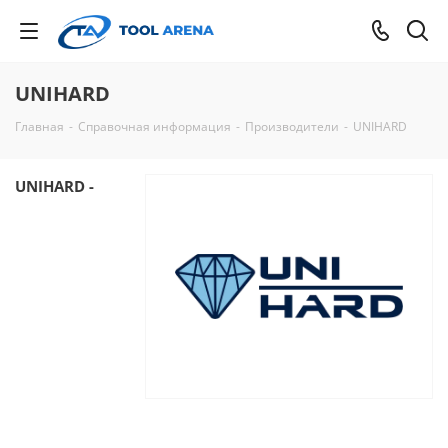
UNIHARD
Главная
-
Справочная информация
-
Производители
-
UNIHARD
UNIHARD -