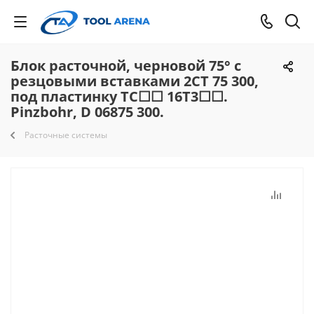
Блок расточной, черновой 75° с
резцовыми вставками 2CT 75 300,
под пластинку TC☐☐ 16T3☐☐.
Pinzbohr, D 06875 300.
Расточные системы