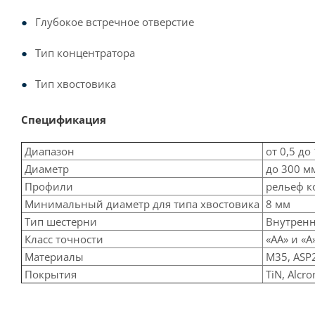
Глубокое встречное отверстие
Тип концентратора
Тип хвостовика
Спецификация
Диапазон
от 0,5 до
Диаметр
до 300 мм
Профили
рельеф к
Минимальный диаметр для типа хвостовика
8 мм
Тип шестерни
Внутренн
Класс точности
«АА» и «А
Материалы
M35, ASP2
Покрытия
TiN, Alcro