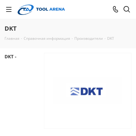
DKT
Главная
-
Справочная информация
-
Производители
-
DKT
DKT -