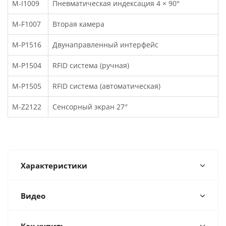
M-I1009
Пневматическая индексация 4 × 90°
M-F1007
Вторая камера
M-P1516
Двунаправленный интерфейс
M-P1504
RFID система (ручная)
M-P1505
RFID система (автоматическая)
M-Z2122
Сенсорный экран 27″
Характеристики
Видео
Как купить