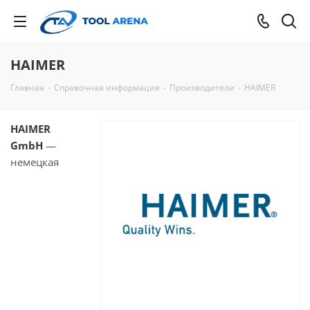
HAIMER
Главная
-
Справочная информация
-
Производители
-
HAIMER
HAIMER
GmbH
—
немецкая