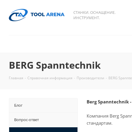
СТАНКИ. ОСНАЩЕНИЕ.
ИНСТРУМЕНТ.
BERG Spanntechnik
Главная
-
Справочная информация
-
Производители
-
BERG Spannte
Berg Spanntechnik 
Блог
Компания Berg Span
Вопрос-ответ
стандартам.