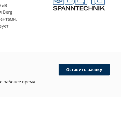
ные
я Berg
иентами.
вует
Оставить заявку
е рабочее время.