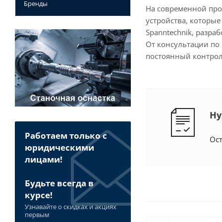
Бренды
На современной про
устройства, которы
Spanntechnik, разра
От консультации по 
постоянный контрол
Ну
Работаем только с
Ост
юридическими
лицами!
Будьте всегда в
курсе!
Узнавайте о скидках и акциях
первым